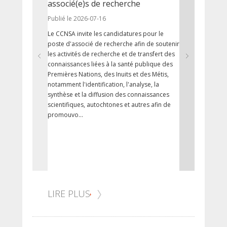
associé(e)s de recherche
Publié le 20
Publié le 2026-07-16
La Fête du 
Le CCNSA invite les candidatures pour le
et l’adoption
poste d'associé de recherche afin de soutenir
les revendica
les activités de recherche et de transfert des
de la Loi sur 
connaissances liées à la santé publique des
lois ont joué
Premières Nations, des Inuits et des Métis,
du Nunavut en
notamment l'identification, l'analyse, la
Canada en 19
synthèse et la diffusion des connaissances
droits des p
scientifiques, autochtones et autres afin de
terr...
promouvo...
LIRE PLUS