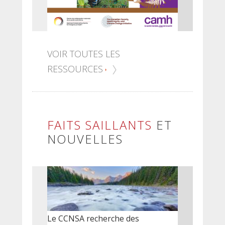
VOIR TOUTES LES
RESSOURCES
FAITS SAILLANTS
ET
NOUVELLES
Le CCNSA recherche des
Le 9 juill