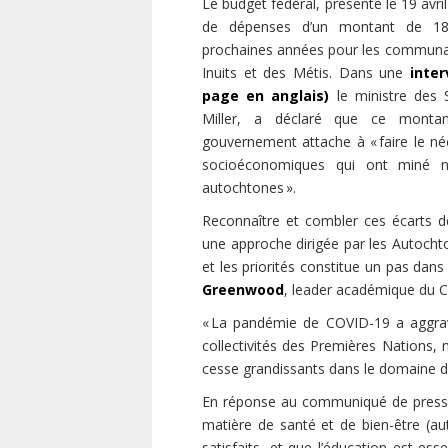
Le budget fédéral, présenté le 19 av
de dépenses d’un montant de 18 
prochaines années pour les communa
Inuits et des Métis. Dans une
inte
page en anglais)
le ministre des
Miller, a déclaré que ce montant
gouvernement attache à « faire le né
socioéconomiques qui ont miné no
autochtones ».
Reconnaître et combler ces écarts d
une approche dirigée par les Autocht
et les priorités constitue un pas dans
Greenwood
, leader académique du C
« La pandémie de COVID-19 a aggravé 
collectivités des Premières Nations,
cesse grandissants dans le domaine de l
En réponse au communiqué de presse d
matière de santé et de bien-être (au
satisfaits, et que l’éducation est es