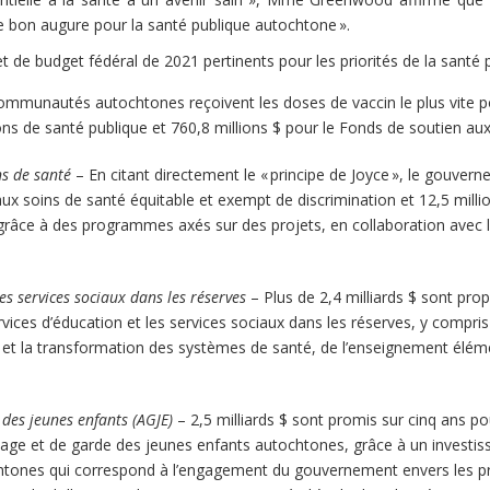
e bon augure pour la santé publique autochtone ».
jet de budget fédéral de 2021 pertinents pour les priorités de la santé
ommunautés autochtones reçoivent les doses de vaccin le plus vite 
tions de santé publique et 760,8 millions $ pour le Fonds de soutien
ns de santé
– En citant directement le « principe de Joyce », le gouver
aux soins de santé équitable et exempt de discrimination et 12,5 millio
 grâce à des programmes axés sur des projets, en collaboration avec l
des services sociaux dans les réserves
– Plus de 2,4 milliards $ sont pro
rvices d’éducation et les services sociaux dans les réserves, y compris
t la transformation des systèmes de santé, de l’enseignement élémen
 des jeunes enfants (AGJE)
– 2,5 milliards $ sont promis sur cinq ans po
ssage et de garde des jeunes enfants autochtones, grâce à un invest
ones qui correspond à l’engagement du gouvernement envers les provi