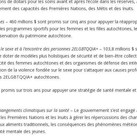
s de dollars pour les soins avant et après l’école dans les réserves,
ment des capacités des Premières Nations, des Métis et des Inuits.
nes
– 460 millions $ sont promis sur cinq ans pour appuyer la réappropri
 les programmes sportifs pour les femmes et les filles autochtones, 
éservation du patrimoine autochtone.
r le sexe et à l’encontre des personnes 2ELGBTQQIA+
– 103,8 millions $ 
ter de modèles plus holistiques de sécurité et de bien-être collecti
apacité des femmes autochtones et des organismes de défense des i
on de la violence fondée sur le sexe pour s’attaquer aux causes prof
nes 2ELGBTQQIA+ autochtones.
t promis sur trois ans pour appuyer une stratégie de santé mentale e
changements climatiques sur la santé
– Le gouvernement s’est engagé à 
les Premières Nations et les Inuits à gérer les répercussions des cha
aux aliments traditionnels, les conséquences des phénomènes météor
nté mentale des jeunes.