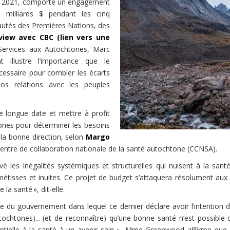
ril 2021, comporte un engagement
milliards $ pendant les cinq
utés des Premières Nations, des
rview avec CBC (lien vers une
 Services aux Autochtones, Marc
 illustre l’importance que le
cessaire pour combler les écarts
s relations avec les peuples
e longue date et mettre à profit
ones pour déterminer les besoins
 la bonne direction, selon
Margo
entre de collaboration nationale de la santé autochtone (CCNSA).
les inégalités systémiques et structurelles qui nuisent à la santé
 métisses et inuites. Ce projet de budget s’attaquera résolument au
a santé », dit-elle.
u gouvernement dans lequel ce dernier déclare avoir l’intention d
tochtones)... (et de reconnaître) qu’une bonne santé n’est possible
sentielle à la santé à un avenir sain », Mme Greenwood affirme que « 