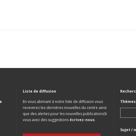
Liste de diffusion
Recherc
a
En vous abnnant à notre liste de diffusion vous
Thèmes 
receverez les dernières nouvelles du centre ainsi
que des alertes pour les nouvelles publicationsSi
vous avez des suggestions
écrivez-nous
.
Sujet / 