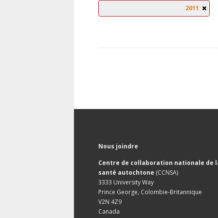
2011
Nous joindre
Centre de collaboration nationale de l
santé autochtone
(CCNSA)
3333 University Way
Prince George, Colombie-Britannique
V2N 4Z9
Canada