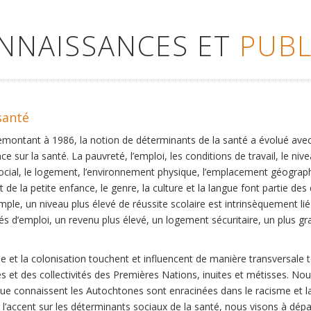
ONNAISSANCES ET
PUBL
santé
remontant à 1986, la notion de déterminants de la santé a évolué ave
ce sur la santé. La pauvreté, l’emploi, les conditions de travail, le niv
social, le logement, l’environnement physique, l’emplacement géographi
 de la petite enfance, le genre, la culture et la langue font partie de
mple, un niveau plus élevé de réussite scolaire est intrinsèquement li
s d’emploi, un revenu plus élevé, un logement sécuritaire, un plus gra
 et la colonisation touchent et influencent de manière transversale 
es et des collectivités des Premières Nations, inuites et métisses. No
que connaissent les Autochtones sont enracinées dans le racisme et la 
et l’accent sur les déterminants sociaux de la santé, nous visons à dép