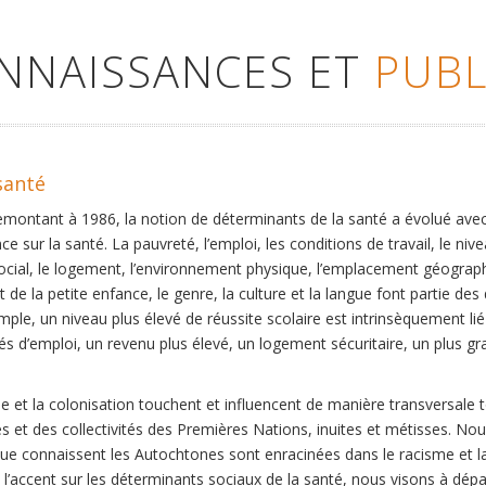
ONNAISSANCES ET
PUBL
santé
remontant à 1986, la notion de déterminants de la santé a évolué ave
ce sur la santé. La pauvreté, l’emploi, les conditions de travail, le niv
social, le logement, l’environnement physique, l’emplacement géographi
 de la petite enfance, le genre, la culture et la langue font partie de
mple, un niveau plus élevé de réussite scolaire est intrinsèquement li
s d’emploi, un revenu plus élevé, un logement sécuritaire, un plus gra
 et la colonisation touchent et influencent de manière transversale 
es et des collectivités des Premières Nations, inuites et métisses. No
que connaissent les Autochtones sont enracinées dans le racisme et la 
et l’accent sur les déterminants sociaux de la santé, nous visons à dép