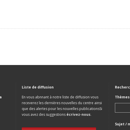
Liste de diffusion
Recherc
a
En vous abnnant à notre liste de diffusion vous
Thèmes 
receverez les dernières nouvelles du centre ainsi
que des alertes pour les nouvelles publicationsSi
vous avez des suggestions
écrivez-nous
.
Sujet / 