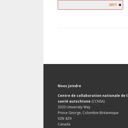
2011
Nous joindre
Centre de collaboration nationale de l
santé autochtone
(CCNSA)
3333 University Way
Prince George, Colombie-Britannique
V2N 4Z9
Canada