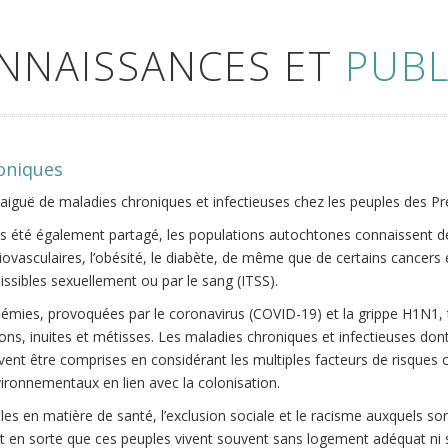
ONNAISSANCES ET
PUBL
roniques
 aiguë de maladies chroniques et infectieuses chez les peuples des Pr
as été également partagé, les populations autochtones connaissent d
vasculaires, l’obésité, le diabète, de même que de certains cancers 
missibles sexuellement ou par le sang (ITSS).
ndémies, provoquées par le coronavirus (COVID-19) et la grippe H1N1,
, inuites et métisses. Les maladies chroniques et infectieuses dont
ivent être comprises en considérant les multiples facteurs de risques
ironnementaux en lien avec la colonisation.
lles en matière de santé, l’exclusion sociale et le racisme auxquels s
t en sorte que ces peuples vivent souvent sans logement adéquat ni séc