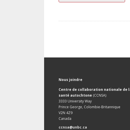
Nous joindre
Centre de collaboration nationale de l
santé autochtone
(CCNSA)
3333 University Way
Prince George, Colombie-Britannique
V2N 4Z9
Canada
ccnsa@unbc.ca