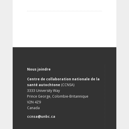
Nous joindre
Centre de collaboration nationale de la
santé autochtone
(CCNSA)
3333 University Way
Prince George, Colombie-Britannique
V2N 4Z9
Canada
ccnsa@unbc.ca