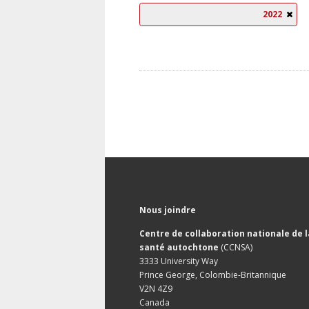
2022
Nous joindre
Centre de collaboration nationale de l
santé autochtone
(CCNSA)
3333 University Way
Prince George, Colombie-Britannique
V2N 4Z9
Canada