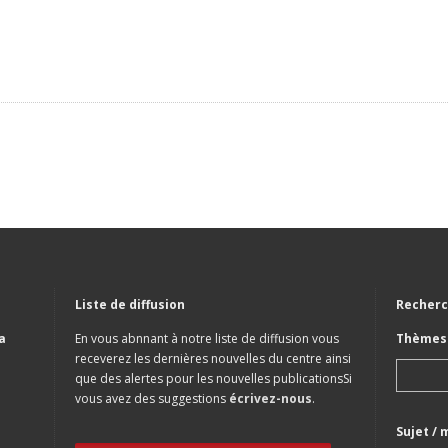
Liste de diffusion
Recherc
a
En vous abnnant à notre liste de diffusion vous
Thèmes 
receverez les dernières nouvelles du centre ainsi
que des alertes pour les nouvelles publicationsSi
vous avez des suggestions
écrivez-nous
.
Sujet / 