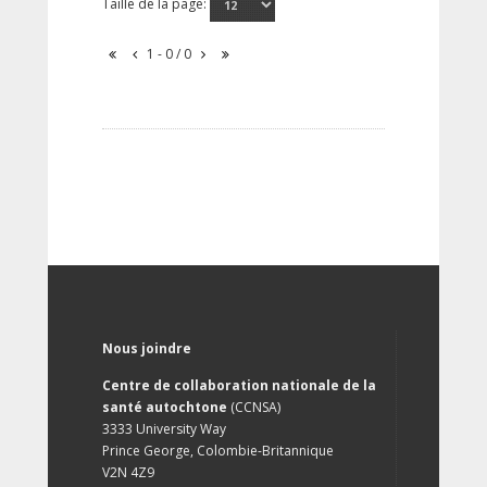
Taille de la page:
1 - 0 / 0
Nous joindre
Centre de collaboration nationale de la
santé autochtone
(CCNSA)
3333 University Way
Prince George, Colombie-Britannique
V2N 4Z9