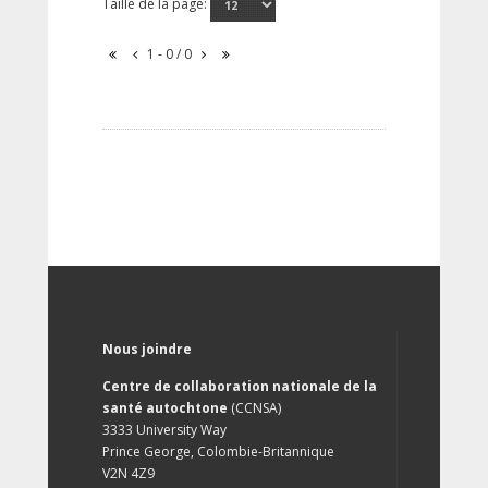
Taille de la page:
1 - 0 / 0
Nous joindre
Centre de collaboration nationale de la
santé autochtone
(CCNSA)
3333 University Way
Prince George, Colombie-Britannique
V2N 4Z9