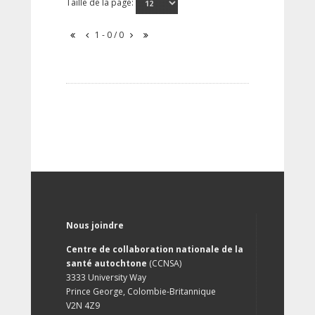
Taille de la page:
1 - 0 / 0
Nous joindre
Centre de collaboration nationale de la
santé autochtone
(CCNSA)
3333 University Way
Prince George, Colombie-Britannique
V2N 4Z9