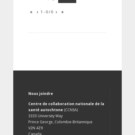
1 - 0 / 0
Nous joindre
Centre de collaboration nationale de la
santé autochtone
(CCNSA)
3333 University Way
Prince George, Colombie-Britannique
V2N 4Z9
Canada