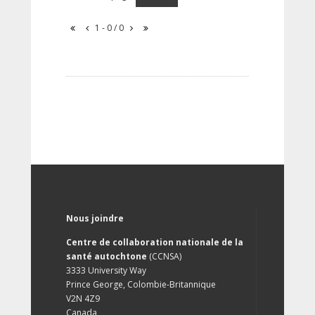
1 - 0 / 0
Nous joindre
Centre de collaboration nationale de la
santé autochtone
(CCNSA)
3333 University Way
Prince George, Colombie-Britannique
V2N 4Z9
Canada