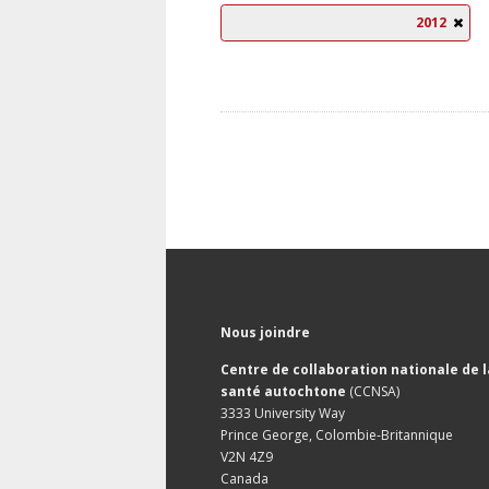
2012
Nous joindre
Centre de collaboration nationale de l
santé autochtone
(CCNSA)
3333 University Way
Prince George, Colombie-Britannique
V2N 4Z9
Canada