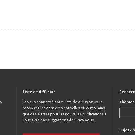
Liste de diffusion
Recherc
a
En vous abnnant à notre liste de diffusion vous
Thèmes 
receverez les dernières nouvelles du centre ainsi
que des alertes pour les nouvelles publicationsSi
vous avez des suggestions
écrivez-nous
.
Sujet / 