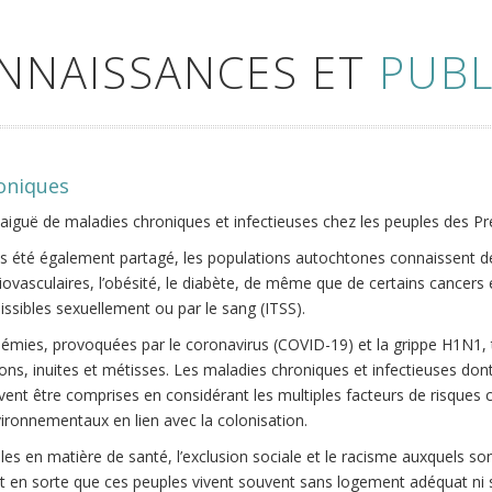
ONNAISSANCES ET
PUBL
roniques
 aiguë de maladies chroniques et infectieuses chez les peuples des Pr
as été également partagé, les populations autochtones connaissent d
vasculaires, l’obésité, le diabète, de même que de certains cancers 
missibles sexuellement ou par le sang (ITSS).
ndémies, provoquées par le coronavirus (COVID-19) et la grippe H1N1,
, inuites et métisses. Les maladies chroniques et infectieuses dont
ivent être comprises en considérant les multiples facteurs de risques
ironnementaux en lien avec la colonisation.
lles en matière de santé, l’exclusion sociale et le racisme auxquels s
t en sorte que ces peuples vivent souvent sans logement adéquat ni séc