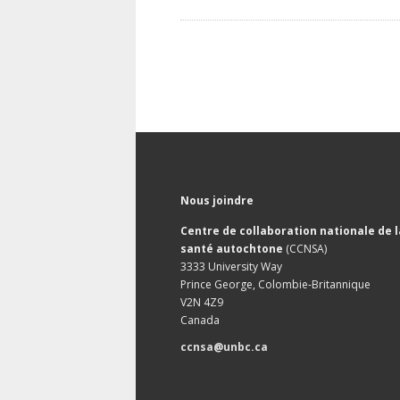
Nous joindre
Centre de collaboration nationale de l
santé autochtone
(CCNSA)
3333 University Way
Prince George, Colombie-Britannique
V2N 4Z9
Canada
ccnsa@unbc.ca