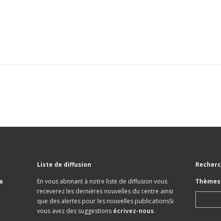
Liste de diffusion
Recherc
a
En vous abnnant à notre liste de diffusion vous
Thèmes 
receverez les dernières nouvelles du centre ainsi
que des alertes pour les nouvelles publicationsSi
vous avez des suggestions
écrivez-nous
.