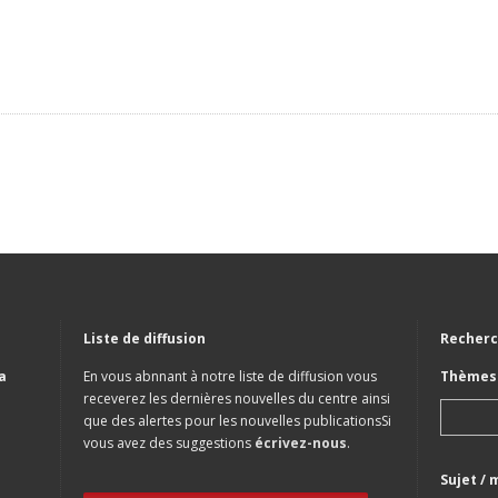
Liste de diffusion
Recherc
a
En vous abnnant à notre liste de diffusion vous
Thèmes 
receverez les dernières nouvelles du centre ainsi
que des alertes pour les nouvelles publicationsSi
vous avez des suggestions
écrivez-nous
.
Sujet / 