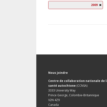
2009
Nous joindre
Centre de collaboration nationale de l
santé autochtone
(CCNSA)
3333 University Way
Prince George, Colombie-Britannique
V2N 4Z9
Canada