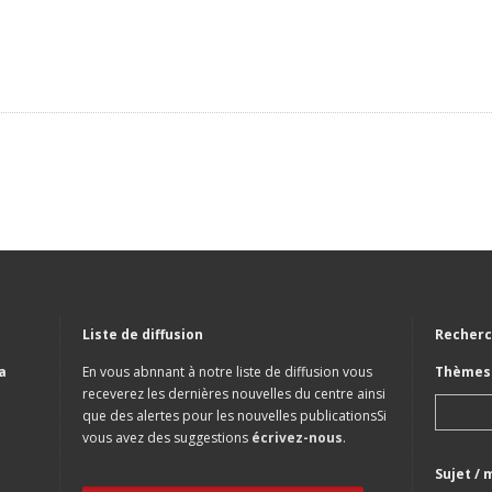
Liste de diffusion
Recherc
a
En vous abnnant à notre liste de diffusion vous
Thèmes 
receverez les dernières nouvelles du centre ainsi
que des alertes pour les nouvelles publicationsSi
vous avez des suggestions
écrivez-nous
.
Sujet / 