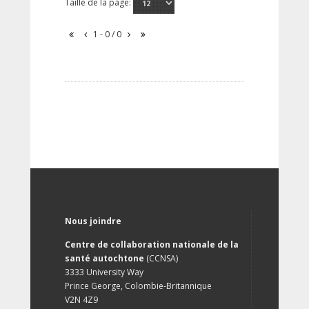
Taille de la page:
1 - 0 / 0
Nous joindre
Centre de collaboration nationale de la
santé autochtone
(CCNSA)
3333 University Way
Prince George, Colombie-Britannique
V2N 4Z9