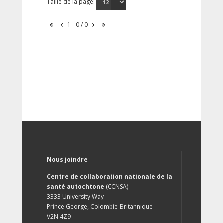
Taille de la page:
1 - 0 / 0
Nous joindre
Centre de collaboration nationale de la
santé autochtone
(CCNSA)
3333 University Way
Prince George, Colombie-Britannique
V2N 4Z9