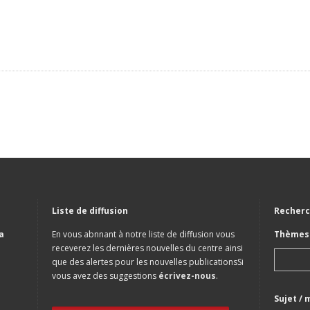
Liste de diffusion
Recherc
a
En vous abnnant à notre liste de diffusion vous
Thèmes 
receverez les dernières nouvelles du centre ainsi
que des alertes pour les nouvelles publicationsSi
vous avez des suggestions
écrivez-nous
.
Sujet / 