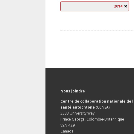
2014
Nous joindre
Centre de collaboration nationale de l
santé autochtone
(CCNSA)
3333 University Way
Prince George, Colombie-Britannique
V2N 4Z9
Canada