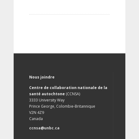
Nous joindre
Centre de collaboration nationale de la
santé autochtone
(CCNSA)
3333 University Way
Prince George, Colombie-Britannique
V2N 4Z9
Canada
ccnsa@unbc.ca