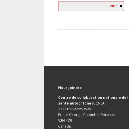
2011
Nous joindre
Centre de collaboration nationale de l
santé autochtone
(CCNSA)
3333 University Way
Prince George, Colombie-Britannique
V2N 4Z9
Canada