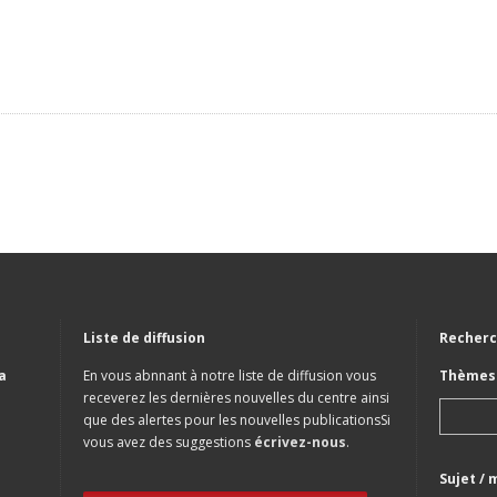
Liste de diffusion
Recherc
a
En vous abnnant à notre liste de diffusion vous
Thèmes 
receverez les dernières nouvelles du centre ainsi
que des alertes pour les nouvelles publicationsSi
vous avez des suggestions
écrivez-nous
.
Sujet / 