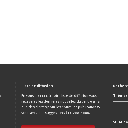
Liste de diffusion
Recherc
a
En vous abnnant à notre liste de diffusion vous
Thèmes 
receverez les dernières nouvelles du centre ainsi
que des alertes pour les nouvelles publicationsSi
vous avez des suggestions
écrivez-nous
.
Sujet / 