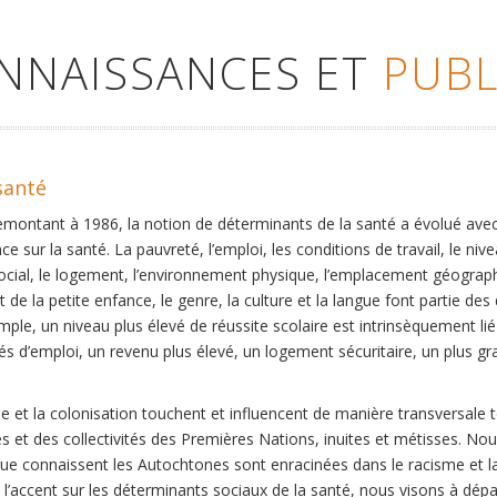
ONNAISSANCES ET
PUBL
santé
remontant à 1986, la notion de déterminants de la santé a évolué ave
ce sur la santé. La pauvreté, l’emploi, les conditions de travail, le niv
social, le logement, l’environnement physique, l’emplacement géographi
 de la petite enfance, le genre, la culture et la langue font partie de
mple, un niveau plus élevé de réussite scolaire est intrinsèquement li
s d’emploi, un revenu plus élevé, un logement sécuritaire, un plus gra
 et la colonisation touchent et influencent de manière transversale 
es et des collectivités des Premières Nations, inuites et métisses. No
que connaissent les Autochtones sont enracinées dans le racisme et la 
et l’accent sur les déterminants sociaux de la santé, nous visons à dép