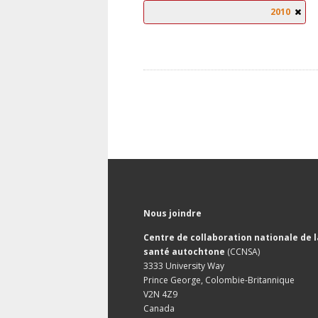
2010
Nous joindre
Centre de collaboration nationale de l
santé autochtone
(CCNSA)
3333 University Way
Prince George, Colombie-Britannique
V2N 4Z9
Canada