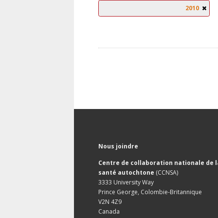
2010
Nous joindre
Centre de collaboration nationale de l
santé autochtone
(CCNSA)
3333 University Way
Prince George, Colombie-Britannique
V2N 4Z9
Canada