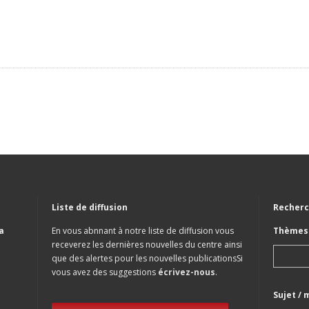
Liste de diffusion
Recherc
a
En vous abnnant à notre liste de diffusion vous
Thèmes 
receverez les dernières nouvelles du centre ainsi
que des alertes pour les nouvelles publicationsSi
vous avez des suggestions
écrivez-nous
.
Sujet / 