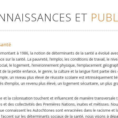
ONNAISSANCES ET
PUBL
santé
remontant à 1986, la notion de déterminants de la santé a évolué ave
ce sur la santé. La pauvreté, l’emploi, les conditions de travail, le niv
social, le logement, l’environnement physique, l’emplacement géographi
 de la petite enfance, le genre, la culture et la langue font partie de
mple, un niveau plus élevé de réussite scolaire est intrinsèquement li
s d’emploi, un revenu plus élevé, un logement sécuritaire, un plus gra
 et la colonisation touchent et influencent de manière transversale 
es et des collectivités des Premières Nations, inuites et métisses. No
que connaissent les Autochtones sont enracinées dans le racisme et la 
et l’accent sur les déterminants sociaux de la santé, nous visons à dép