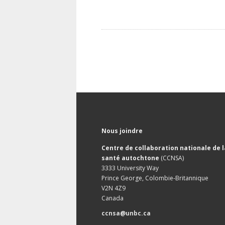
Nous joindre
Centre de collaboration nationale de l
santé autochtone
(CCNSA)
3333 University Way
Prince George, Colombie-Britannique
V2N 4Z9
Canada
ccnsa@unbc.ca