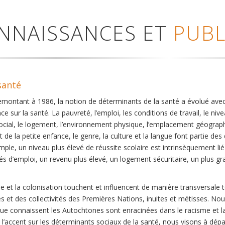
ONNAISSANCES ET
PUBL
santé
remontant à 1986, la notion de déterminants de la santé a évolué ave
ce sur la santé. La pauvreté, l’emploi, les conditions de travail, le niv
social, le logement, l’environnement physique, l’emplacement géographi
 de la petite enfance, le genre, la culture et la langue font partie de
mple, un niveau plus élevé de réussite scolaire est intrinsèquement li
s d’emploi, un revenu plus élevé, un logement sécuritaire, un plus gra
 et la colonisation touchent et influencent de manière transversale 
es et des collectivités des Premières Nations, inuites et métisses. No
que connaissent les Autochtones sont enracinées dans le racisme et la 
et l’accent sur les déterminants sociaux de la santé, nous visons à dép