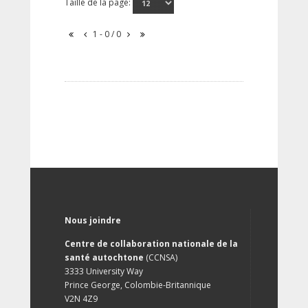
Taille de la page:
1 - 0 / 0
Nous joindre
Centre de collaboration nationale de la
santé autochtone
(CCNSA)
3333 University Way
Prince George, Colombie-Britannique
V2N 4Z9