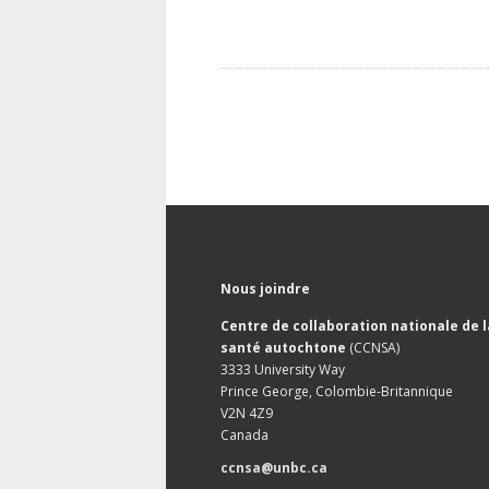
Nous joindre
Centre de collaboration nationale de l
santé autochtone
(CCNSA)
3333 University Way
Prince George, Colombie-Britannique
V2N 4Z9
Canada
ccnsa@unbc.ca