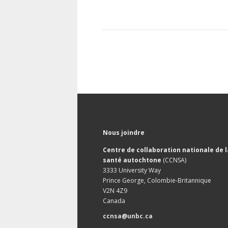
Nous joindre
Centre de collaboration nationale de l
santé autochtone
(CCNSA)
3333 University Way
Prince George, Colombie-Britannique
V2N 4Z9
Canada
ccnsa@unbc.ca