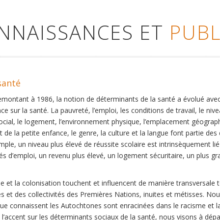
ONNAISSANCES ET
PUBL
santé
remontant à 1986, la notion de déterminants de la santé a évolué ave
ce sur la santé. La pauvreté, l’emploi, les conditions de travail, le niv
social, le logement, l’environnement physique, l’emplacement géographi
 de la petite enfance, le genre, la culture et la langue font partie de
mple, un niveau plus élevé de réussite scolaire est intrinsèquement li
s d’emploi, un revenu plus élevé, un logement sécuritaire, un plus gra
 et la colonisation touchent et influencent de manière transversale 
es et des collectivités des Premières Nations, inuites et métisses. No
que connaissent les Autochtones sont enracinées dans le racisme et la 
et l’accent sur les déterminants sociaux de la santé, nous visons à dép