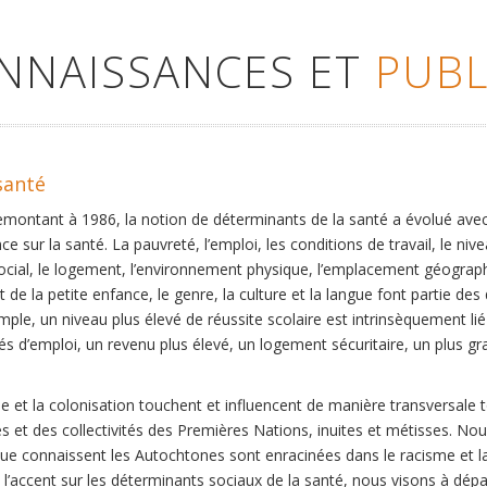
ONNAISSANCES ET
PUBL
santé
remontant à 1986, la notion de déterminants de la santé a évolué ave
ce sur la santé. La pauvreté, l’emploi, les conditions de travail, le niv
social, le logement, l’environnement physique, l’emplacement géographi
 de la petite enfance, le genre, la culture et la langue font partie de
mple, un niveau plus élevé de réussite scolaire est intrinsèquement li
s d’emploi, un revenu plus élevé, un logement sécuritaire, un plus gra
 et la colonisation touchent et influencent de manière transversale 
es et des collectivités des Premières Nations, inuites et métisses. No
que connaissent les Autochtones sont enracinées dans le racisme et la 
et l’accent sur les déterminants sociaux de la santé, nous visons à dép