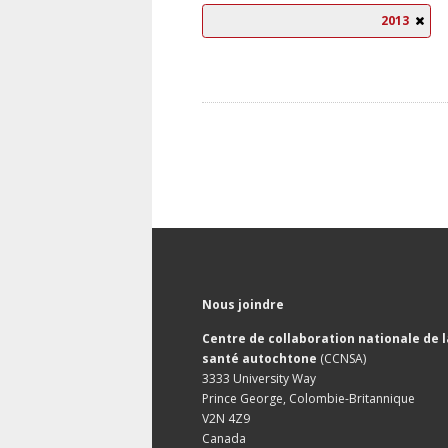
2013
Nous joindre
Centre de collaboration nationale de l
santé autochtone
(CCNSA)
3333 University Way
Prince George, Colombie-Britannique
V2N 4Z9
Canada