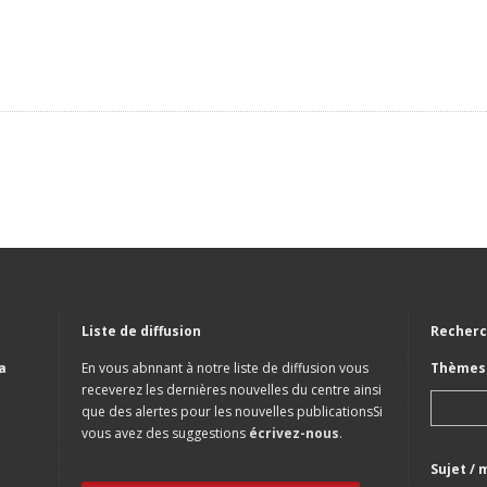
Liste de diffusion
Recherc
a
En vous abnnant à notre liste de diffusion vous
Thèmes 
receverez les dernières nouvelles du centre ainsi
que des alertes pour les nouvelles publicationsSi
vous avez des suggestions
écrivez-nous
.
Sujet / 