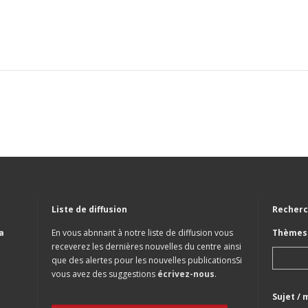
Liste de diffusion
Recherc
a
En vous abnnant à notre liste de diffusion vous
Thèmes 
receverez les dernières nouvelles du centre ainsi
que des alertes pour les nouvelles publicationsSi
vous avez des suggestions
écrivez-nous
.
Sujet / 