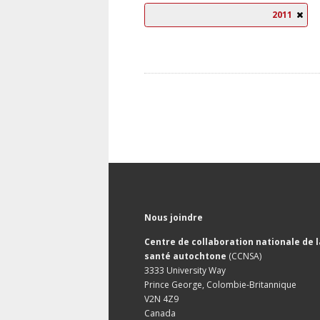
2011
Nous joindre
Centre de collaboration nationale de l
santé autochtone
(CCNSA)
3333 University Way
Prince George, Colombie-Britannique
V2N 4Z9
Canada