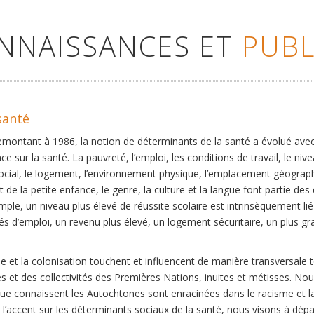
ONNAISSANCES ET
PUBL
santé
remontant à 1986, la notion de déterminants de la santé a évolué ave
ce sur la santé. La pauvreté, l’emploi, les conditions de travail, le niv
social, le logement, l’environnement physique, l’emplacement géographi
 de la petite enfance, le genre, la culture et la langue font partie de
mple, un niveau plus élevé de réussite scolaire est intrinsèquement li
s d’emploi, un revenu plus élevé, un logement sécuritaire, un plus gra
 et la colonisation touchent et influencent de manière transversale 
es et des collectivités des Premières Nations, inuites et métisses. No
que connaissent les Autochtones sont enracinées dans le racisme et la 
et l’accent sur les déterminants sociaux de la santé, nous visons à dép