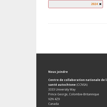
2024
Nous joindre
Centre de collaboration nationale de l
santé autochtone
(CCNSA)
3333 University Way
Prince George, Colombie-Britannique
V2N 4Z9
Canada