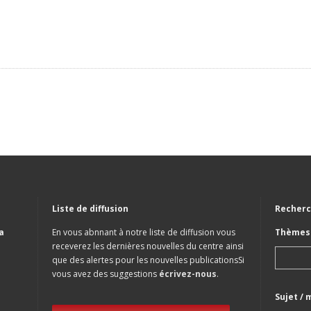
Liste de diffusion
Recherc
a
En vous abnnant à notre liste de diffusion vous
Thèmes 
receverez les dernières nouvelles du centre ainsi
que des alertes pour les nouvelles publicationsSi
vous avez des suggestions
écrivez-nous
.
Sujet / 