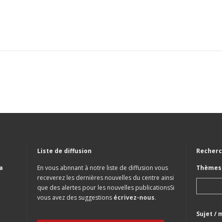
Liste de diffusion
Recherc
a
En vous abnnant à notre liste de diffusion vous
Thèmes 
receverez les dernières nouvelles du centre ainsi
que des alertes pour les nouvelles publicationsSi
vous avez des suggestions
écrivez-nous
.
Sujet / 