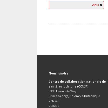
2013
Nous joindre
Centre de collaboration nationale de l
santé autochtone
(CCNSA)
3333 University Way
Prince George, Colombie-Britannique
V2N 4Z9
Canada