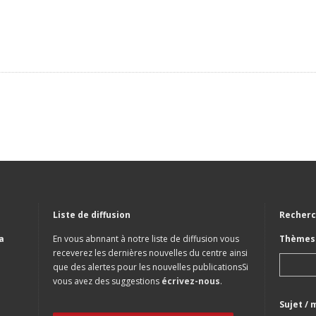
Liste de diffusion
Recherc
a
En vous abnnant à notre liste de diffusion vous
Thèmes 
receverez les dernières nouvelles du centre ainsi
que des alertes pour les nouvelles publicationsSi
vous avez des suggestions
écrivez-nous
.
Sujet / 