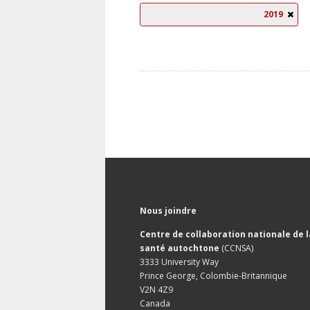
2019
Nous joindre
Centre de collaboration nationale de l
santé autochtone
(CCNSA)
3333 University Way
Prince George, Colombie-Britannique
V2N 4Z9
Canada