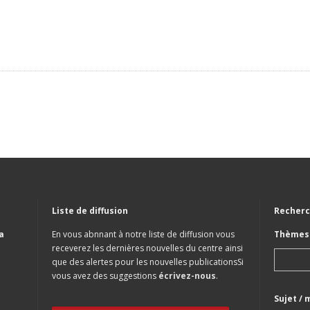
Liste de diffusion
Recherc
a
En vous abnnant à notre liste de diffusion vous
Thèmes 
receverez les dernières nouvelles du centre ainsi
que des alertes pour les nouvelles publicationsSi
vous avez des suggestions
écrivez-nous
.
Sujet / 