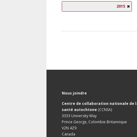
2015
Nous joindre
Centre de collaboration nationale de l
santé autochtone
(CCNSA)
3333 University Way
Prince George, Colombie-Britannique
V2N 4Z9
Canada