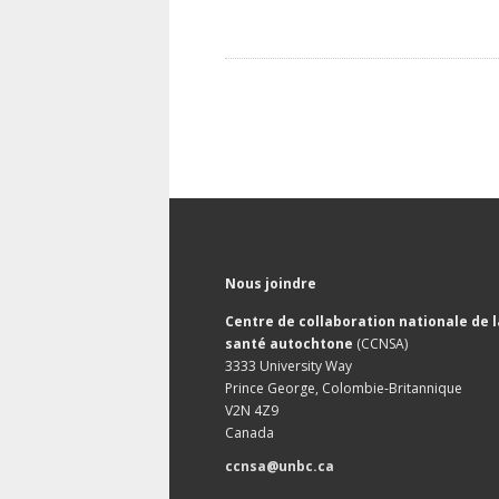
Nous joindre
Centre de collaboration nationale de l
santé autochtone
(CCNSA)
3333 University Way
Prince George, Colombie-Britannique
V2N 4Z9
Canada
ccnsa@unbc.ca