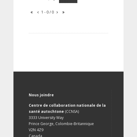
1 - 0 / 0
Nous joindre
Centre de collaboration nationale de la
santé autochtone
(CCNSA)
3333 University Way
Prince George, Colombie-Britannique
V2N 4Z9
Canada