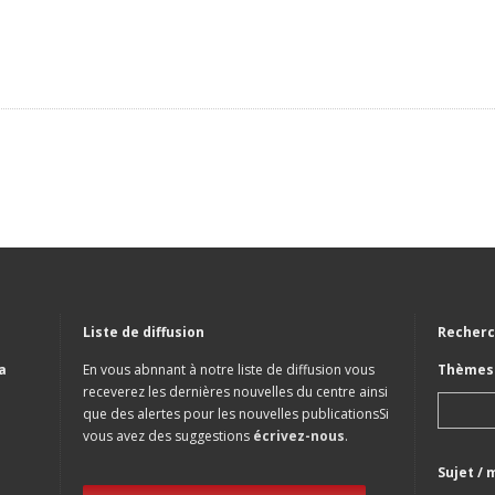
Liste de diffusion
Recherc
a
En vous abnnant à notre liste de diffusion vous
Thèmes 
receverez les dernières nouvelles du centre ainsi
que des alertes pour les nouvelles publicationsSi
vous avez des suggestions
écrivez-nous
.
Sujet / 