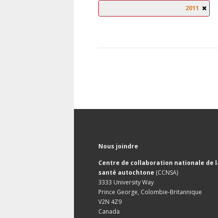
2011
Nous joindre
Centre de collaboration nationale de l
santé autochtone
(CCNSA)
3333 University Way
Prince George, Colombie-Britannique
V2N 4Z9
Canada