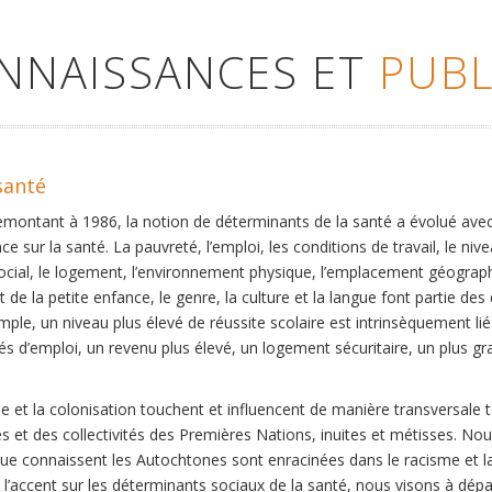
ONNAISSANCES ET
PUBL
santé
remontant à 1986, la notion de déterminants de la santé a évolué ave
ce sur la santé. La pauvreté, l’emploi, les conditions de travail, le niv
social, le logement, l’environnement physique, l’emplacement géographi
 de la petite enfance, le genre, la culture et la langue font partie de
mple, un niveau plus élevé de réussite scolaire est intrinsèquement li
s d’emploi, un revenu plus élevé, un logement sécuritaire, un plus gra
 et la colonisation touchent et influencent de manière transversale 
es et des collectivités des Premières Nations, inuites et métisses. No
que connaissent les Autochtones sont enracinées dans le racisme et la 
et l’accent sur les déterminants sociaux de la santé, nous visons à dép