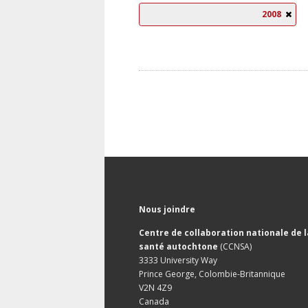
2008
Nous joindre
Centre de collaboration nationale de l
santé autochtone
(CCNSA)
3333 University Way
Prince George, Colombie-Britannique
V2N 4Z9
Canada