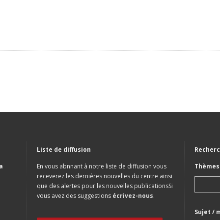
Liste de diffusion
Recherc
a
En vous abnnant à notre liste de diffusion vous
Thèmes 
receverez les dernières nouvelles du centre ainsi
que des alertes pour les nouvelles publicationsSi
vous avez des suggestions
écrivez-nous
.
Sujet / 