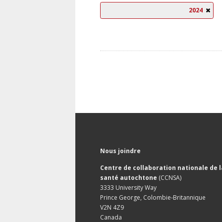
2024
Nous joindre
Centre de collaboration nationale de l
santé autochtone
(CCNSA)
3333 University Way
Prince George, Colombie-Britannique
V2N 4Z9
Canada