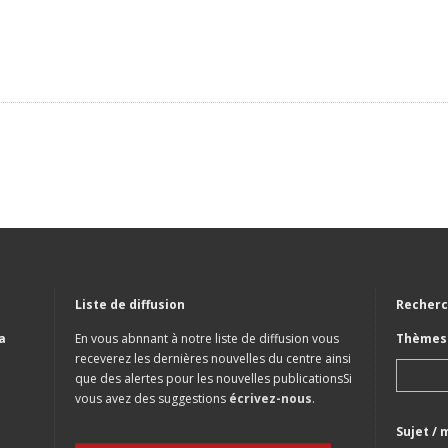
Liste de diffusion
Recherc
a
En vous abnnant à notre liste de diffusion vous
Thèmes 
receverez les dernières nouvelles du centre ainsi
que des alertes pour les nouvelles publicationsSi
vous avez des suggestions
écrivez-nous
.
Sujet / 