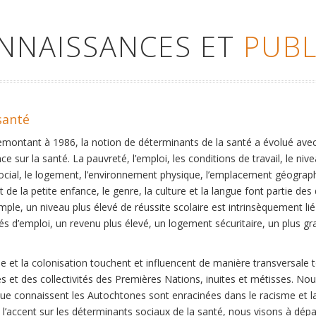
ONNAISSANCES ET
PUBL
santé
remontant à 1986, la notion de déterminants de la santé a évolué ave
ce sur la santé. La pauvreté, l’emploi, les conditions de travail, le niv
social, le logement, l’environnement physique, l’emplacement géographi
 de la petite enfance, le genre, la culture et la langue font partie de
mple, un niveau plus élevé de réussite scolaire est intrinsèquement li
s d’emploi, un revenu plus élevé, un logement sécuritaire, un plus gra
 et la colonisation touchent et influencent de manière transversale 
es et des collectivités des Premières Nations, inuites et métisses. No
que connaissent les Autochtones sont enracinées dans le racisme et la 
et l’accent sur les déterminants sociaux de la santé, nous visons à dép