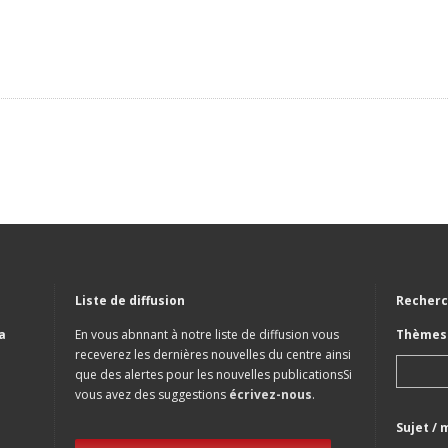
Liste de diffusion
Recherc
a
En vous abnnant à notre liste de diffusion vous
Thèmes 
receverez les dernières nouvelles du centre ainsi
que des alertes pour les nouvelles publicationsSi
vous avez des suggestions
écrivez-nous
.
Sujet / 