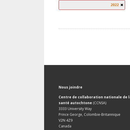
2022
Nous joindre
Centre de collaboration nationale de l
santé autochtone
(CCNSA)
3333 University Way
Prince George, Colombie-Britannique
V2N 4Z9
Canada