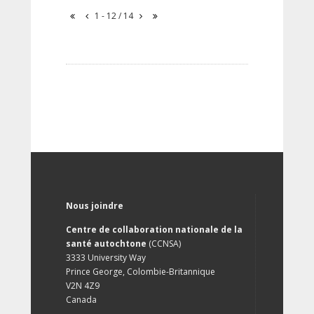
1 - 12 / 14
Nous joindre
Centre de collaboration nationale de la
santé autochtone
(CCNSA)
3333 University Way
Prince George, Colombie-Britannique
V2N 4Z9
Canada