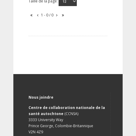
Taille de la page:
1 - 0 / 0
Nous joindre
Centre de collaboration nationale de la
santé autochtone
(CCNSA)
3333 University Way
Prince George, Colombie-Britannique
V2N 4Z9