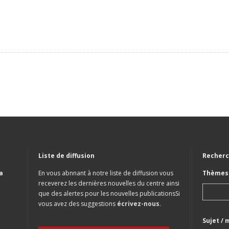
Liste de diffusion
Recherc
a
En vous abnnant à notre liste de diffusion vous
Thèmes 
receverez les dernières nouvelles du centre ainsi
que des alertes pour les nouvelles publicationsSi
vous avez des suggestions
écrivez-nous
.
Sujet / 