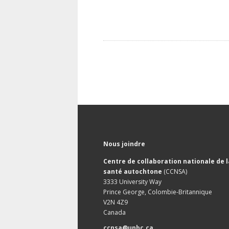
Nous joindre
Centre de collaboration nationale de l
santé autochtone
(CCNSA)
3333 University Way
Prince George, Colombie-Britannique
V2N 4Z9
Canada
ccnsa@unbc.ca