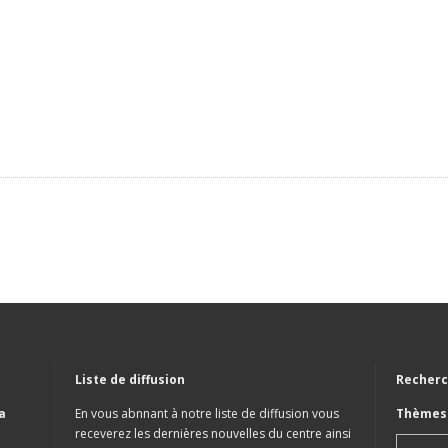
Liste de diffusion
Recherc
a
En vous abnnant à notre liste de diffusion vous
Thèmes 
receverez les dernières nouvelles du centre ainsi