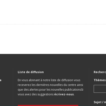
Liste de diffusion
Recherc
a
En vous abnnant à notre liste de diffusion vous
Thèmes 
receverez les dernières nouvelles du centre ainsi
que des alertes pour les nouvelles publicationsSi
vous avez des suggestions
écrivez-nous
.
Sujet / 