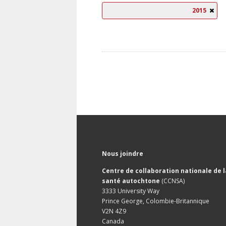
2015
Nous joindre
Centre de collaboration nationale de l
santé autochtone
(CCNSA)
3333 University Way
Prince George, Colombie-Britannique
V2N 4Z9
Canada