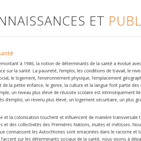
ONNAISSANCES ET
PUBL
santé
remontant à 1986, la notion de déterminants de la santé a évolué ave
ce sur la santé. La pauvreté, l’emploi, les conditions de travail, le niv
social, le logement, l’environnement physique, l’emplacement géographi
 de la petite enfance, le genre, la culture et la langue font partie de
mple, un niveau plus élevé de réussite scolaire est intrinsèquement li
s d’emploi, un revenu plus élevé, un logement sécuritaire, un plus gra
 et la colonisation touchent et influencent de manière transversale 
es et des collectivités des Premières Nations, inuites et métisses. No
que connaissent les Autochtones sont enracinées dans le racisme et la 
et l’accent sur les déterminants sociaux de la santé, nous visons à dép