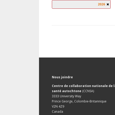
2026
Nous joindre
Centre de collaboration nationale de l
santé autochtone
(CCNSA)
3333 University Way
Prince George, Colombie-Britannique
V2N 4Z9
Canada