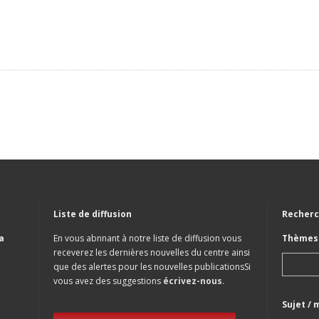
Liste de diffusion
Recherc
a
En vous abnnant à notre liste de diffusion vous
Thèmes 
receverez les dernières nouvelles du centre ainsi
que des alertes pour les nouvelles publicationsSi
vous avez des suggestions
écrivez-nous
.
Sujet / 