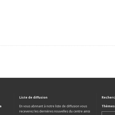
Liste de diffusion
Recherc
a
En vous abnnant à notre liste de diffusion vous
Thèmes 
receverez les dernières nouvelles du centre ainsi