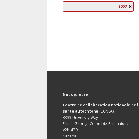
2007
Nous joindre
Centre de collaboration nationale de l
santé autochtone
(CCNSA)
3333 University Way
Prince George, Colombie-Britannique
V2N 4Z9
Canada