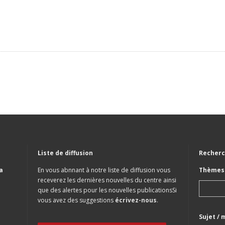
Liste de diffusion
Recherc
a
En vous abnnant à notre liste de diffusion vous
Thèmes 
receverez les dernières nouvelles du centre ainsi
que des alertes pour les nouvelles publicationsSi
vous avez des suggestions
écrivez-nous
.
Sujet / 